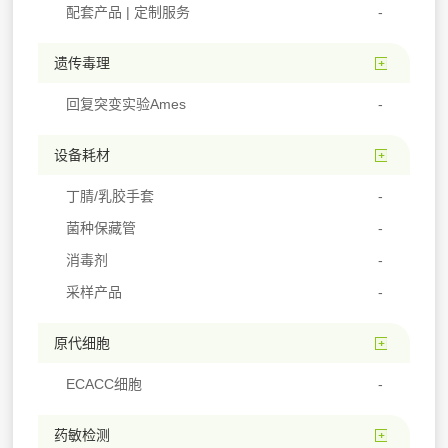
配套产品 | 定制服务
遗传毒理
回复突变实验Ames
设备耗材
丁腈/乳胶手套
菌种保藏管
消毒剂
采样产品
原代细胞
ECACC细胞
药敏检测