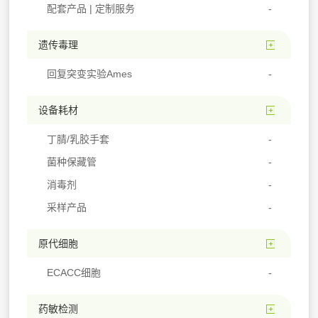
配套产品 | 定制服务
遗传毒理
回复突变实验Ames
设备耗材
丁腈/乳胶手套
菌种保藏管
消毒剂
采样产品
原代细胞
ECACC细胞
药敏检测