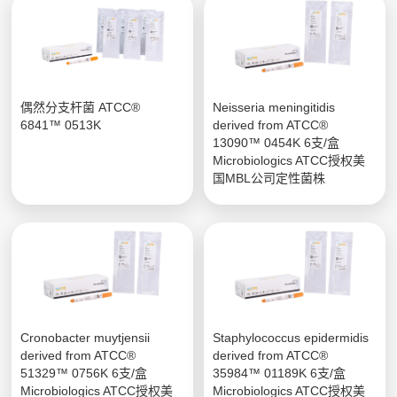
偶然分支杆菌 ATCC®
Neisseria meningitidis
6841™ 0513K
derived from ATCC®
13090™ 0454K 6支/盒
Microbiologics ATCC授权美
国MBL公司定性菌株
Cronobacter muytjensii
Staphylococcus epidermidis
derived from ATCC®
derived from ATCC®
51329™ 0756K 6支/盒
35984™ 01189K 6支/盒
Microbiologics ATCC授权美
Microbiologics ATCC授权美