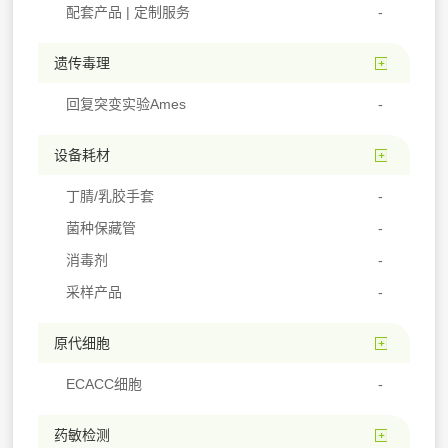
配套产品 | 定制服务
遗传毒理
回复突变实验Ames
设备耗材
丁腈/乳胶手套
菌种保藏管
消毒剂
采样产品
原代细胞
ECACC细胞
药敏检测