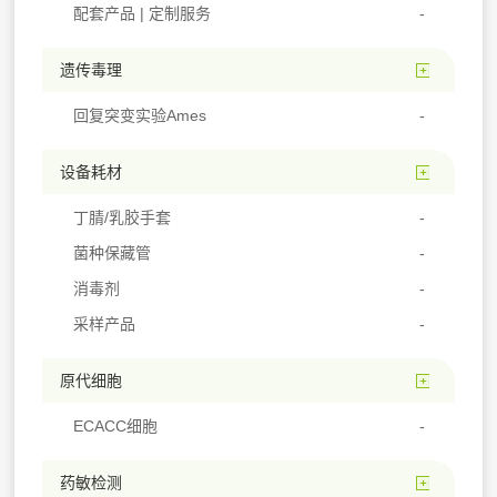
配套产品 | 定制服务
遗传毒理
回复突变实验Ames
设备耗材
丁腈/乳胶手套
菌种保藏管
消毒剂
采样产品
原代细胞
ECACC细胞
药敏检测