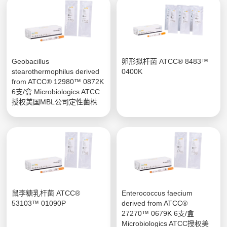
Geobacillus
卵形拟杆菌 ATCC® 8483™
stearothermophilus derived
0400K
from ATCC® 12980™ 0872K
6支/盒 Microbiologics ATCC
授权美国MBL公司定性菌株
鼠李糖乳杆菌 ATCC®
Enterococcus faecium
53103™ 01090P
derived from ATCC®
27270™ 0679K 6支/盒
Microbiologics ATCC授权美