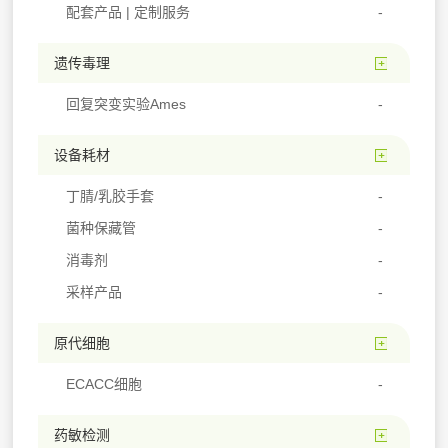
配套产品 | 定制服务
遗传毒理
回复突变实验Ames
设备耗材
丁腈/乳胶手套
菌种保藏管
消毒剂
采样产品
原代细胞
ECACC细胞
药敏检测