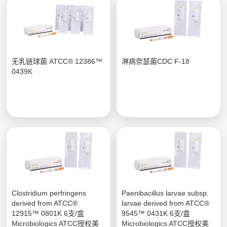
无乳链球菌 ATCC® 12386™
淋病奈瑟菌CDC F-18
0439K
Clostridium perfringens
Paenibacillus larvae subsp.
derived from ATCC®
larvae derived from ATCC®
12915™ 0801K 6支/盒
9545™ 0431K 6支/盒
Microbiologics ATCC授权美
Microbiologics ATCC授权美