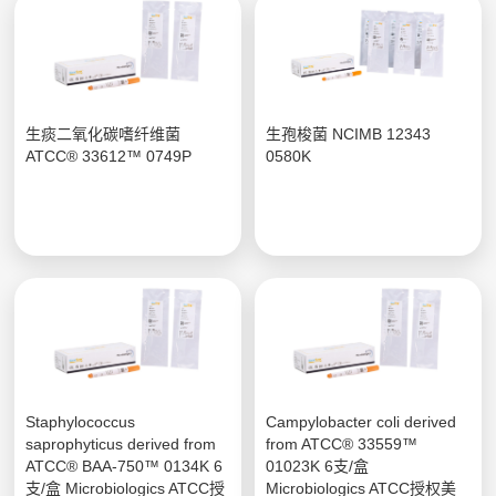
生痰二氧化碳嗜纤维菌
生孢梭菌 NCIMB 12343
ATCC® 33612™ 0749P
0580K
Staphylococcus
Campylobacter coli derived
saprophyticus derived from
from ATCC® 33559™
ATCC® BAA-750™ 0134K 6
01023K 6支/盒
支/盒 Microbiologics ATCC授
Microbiologics ATCC授权美