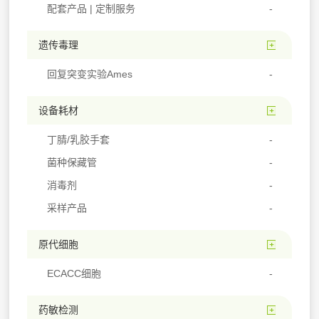
配套产品 | 定制服务
遗传毒理
回复突变实验Ames
设备耗材
丁腈/乳胶手套
菌种保藏管
消毒剂
采样产品
原代细胞
ECACC细胞
药敏检测