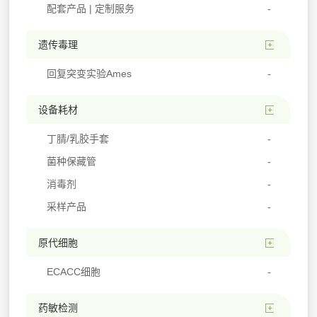
配套产品 | 定制服务
遗传毒理
回复突变实验Ames
设备耗材
丁腈/乳胶手套
菌种保藏管
消毒剂
采样产品
原代细胞
ECACC细胞
药敏检测