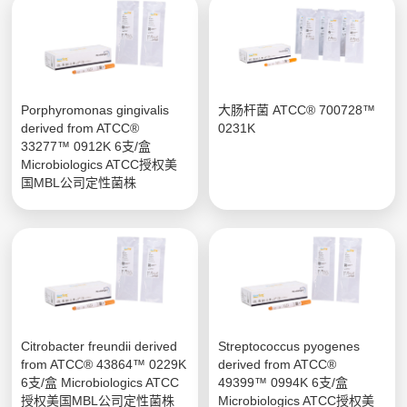
Porphyromonas gingivalis
大肠杆菌 ATCC® 700728™
derived from ATCC®
0231K
33277™ 0912K 6支/盒
Microbiologics ATCC授权美
国MBL公司定性菌株
Citrobacter freundii derived
Streptococcus pyogenes
from ATCC® 43864™ 0229K
derived from ATCC®
6支/盒 Microbiologics ATCC
49399™ 0994K 6支/盒
授权美国MBL公司定性菌株
Microbiologics ATCC授权美