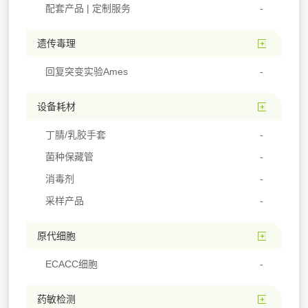
配套产品 | 定制服务
遗传毒理
回复突变实验Ames
设备耗材
丁腈/乳胶手套
菌种保藏管
消毒剂
采样产品
原代细胞
ECACC细胞
药敏检测