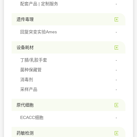
配套产品 | 定制服务
遗传毒理
回复突变实验Ames
设备耗材
丁腈/乳胶手套
菌种保藏管
消毒剂
采样产品
原代细胞
ECACC细胞
药敏检测