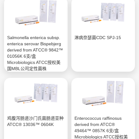
Salmonella enterica subsp.
淋病奈瑟菌CDC SPJ-15
enterica serovar Bispebjerg
derived from ATCC® 9842™
01056K 6支/盒
Microbiologics ATCC授权美
国MBL公司定性菌株
鸡腹泻肠道沙门氏菌肠道亚种
Enterococcus raffinosus
ATCC® 13036™ 0604K
derived from ATCC®
49464™ 0857K 6支/盒
Microbiologics ATCC授权美