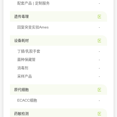
配套产品 | 定制服务
遗传毒理
回复突变实验Ames
设备耗材
丁腈/乳胶手套
菌种保藏管
消毒剂
采样产品
原代细胞
ECACC细胞
药敏检测