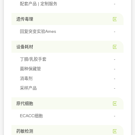
配套产品 | 定制服务
遗传毒理
回复突变实验Ames
设备耗材
丁腈/乳胶手套
菌种保藏管
消毒剂
采样产品
原代细胞
ECACC细胞
药敏检测