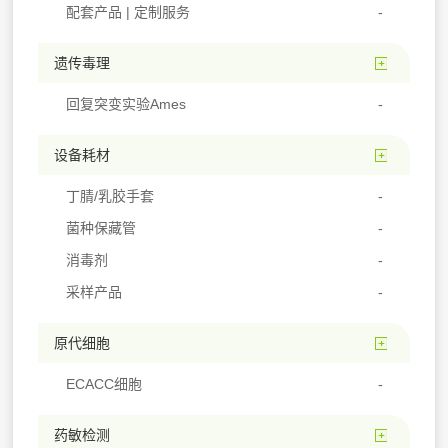
配套产品 | 定制服务
遗传毒理
回复突变实验Ames
设备耗材
丁腈/乳胶手套
菌种保藏管
消毒剂
采样产品
原代细胞
ECACC细胞
药敏检测