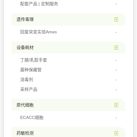
配套产品 | 定制服务
遗传毒理
回复突变实验Ames
设备耗材
丁腈/乳胶手套
菌种保藏管
消毒剂
采样产品
原代细胞
ECACC细胞
药敏检测