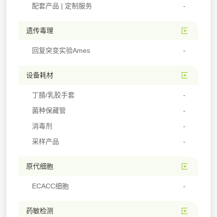
配套产品 | 定制服务
遗传毒理
回复突变实验Ames
设备耗材
丁腈/乳胶手套
菌种保藏管
消毒剂
采样产品
原代细胞
ECACC细胞
药敏检测