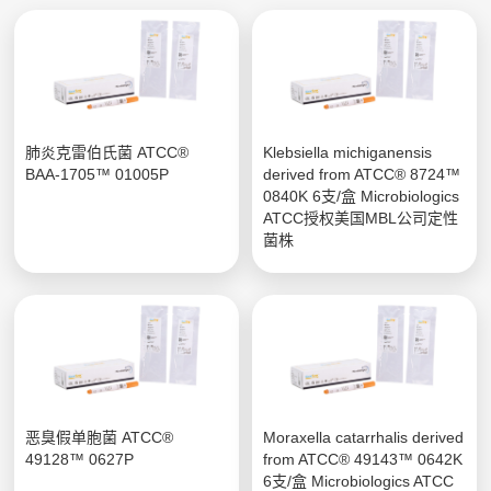
肺炎克雷伯氏菌 ATCC®
Klebsiella michiganensis
BAA-1705™ 01005P
derived from ATCC® 8724™
0840K 6支/盒 Microbiologics
ATCC授权美国MBL公司定性
菌株
恶臭假单胞菌 ATCC®
Moraxella catarrhalis derived
49128™ 0627P
from ATCC® 49143™ 0642K
6支/盒 Microbiologics ATCC