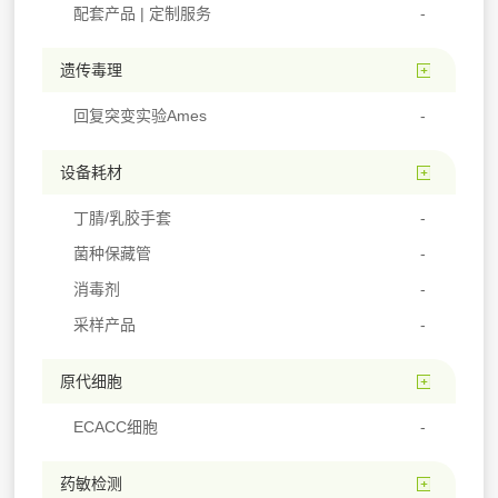
配套产品 | 定制服务
遗传毒理
回复突变实验Ames
设备耗材
丁腈/乳胶手套
菌种保藏管
消毒剂
采样产品
原代细胞
ECACC细胞
药敏检测