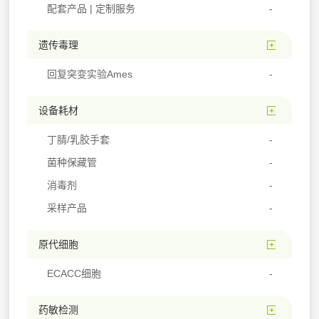
配套产品 | 定制服务
遗传毒理
回复突变实验Ames
设备耗材
丁腈/乳胶手套
菌种保藏管
消毒剂
采样产品
原代细胞
ECACC细胞
药敏检测