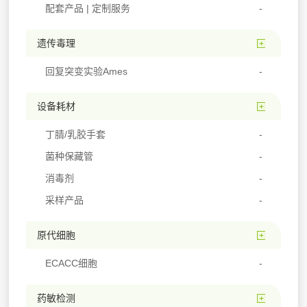
配套产品 | 定制服务
遗传毒理
回复突变实验Ames
设备耗材
丁腈/乳胶手套
菌种保藏管
消毒剂
采样产品
原代细胞
ECACC细胞
药敏检测