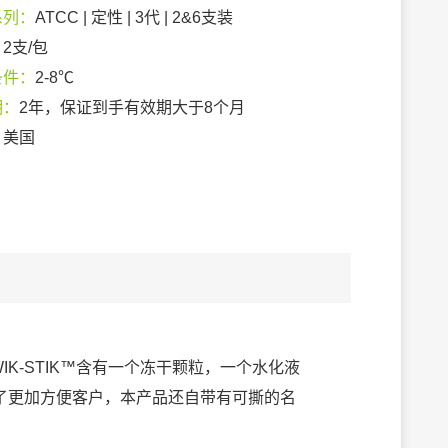
系列：
ATCC | 定性 | 3代 | 2&6支装
：
2支/包
条件：
2-8℃
期：
2年，保证到手有效期大于8个月
：
美国
IK-STIK™含有一个冻干颗粒，一个水化液
了更加方便客户，本产品还自带有可撕的名