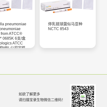
ella pneumoniae
停乳链球菌似马亚种
 pneumoniae
NCTC 8543
d from ATCC®
™ 0685K 6支/盒
iologics ATCC
国MBL公司定性
如欲了解更多
请扫描宝录生物微信二维码！