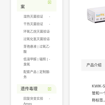
案
湿热灭菌验证
干热灭菌验证
环氧乙烷灭菌验证
过氧化氢灭菌验证
芽孢悬液 | 过氧乙
酸
低温甲醛 | 辐照 |
臭氧
产品介绍
配套产品 | 定制服
务
KWIK
遗传毒理
管和一
回复突变实验
称标签
Ames