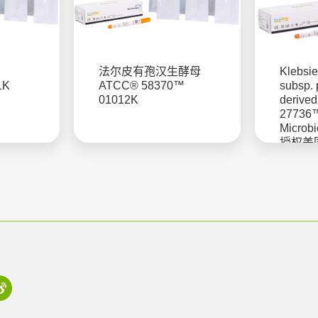
法尔皮有孢汉生酵母
Klebsi
1K
ATCC® 58370™
subsp.
01012K
derive
27736
Microb
授权美
菌株