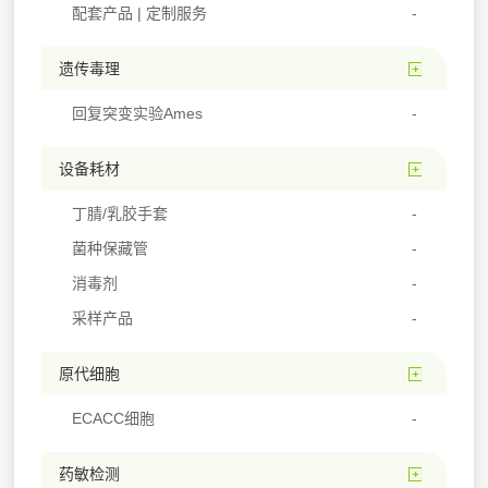
配套产品 | 定制服务
遗传毒理
回复突变实验Ames
设备耗材
丁腈/乳胶手套
菌种保藏管
消毒剂
采样产品
原代细胞
ECACC细胞
药敏检测