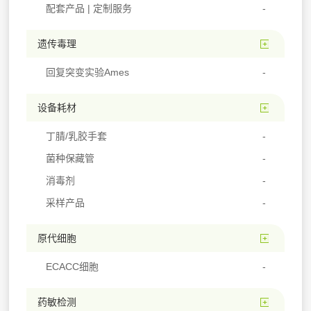
配套产品 | 定制服务
遗传毒理
回复突变实验Ames
设备耗材
丁腈/乳胶手套
菌种保藏管
消毒剂
采样产品
原代细胞
ECACC细胞
药敏检测