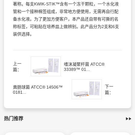
著称。每支KWIK-STIK™含有一个冻干颗粒，一个水化液
管和一个接种棉签组成，非常地方便使用，无需再自行配
备水化液。为了更加方便客户，本产品还自带有可撕的名
称标签，可粘贴在培养皿上做辨别。此产品分为2支和6支
装供选择。
上一
嗜沫凝聚杆菌 ATCC®
33389™ 01...
篇：
下一
粪肠球菌 ATCC® 14506™
0181...
篇：
热门推荐