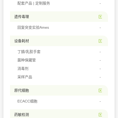
配套产品 | 定制服务
遗传毒理
回复突变实验Ames
设备耗材
丁腈/乳胶手套
菌种保藏管
消毒剂
采样产品
原代细胞
ECACC细胞
药敏检测