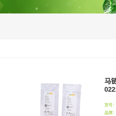
马链
022
货号
品牌