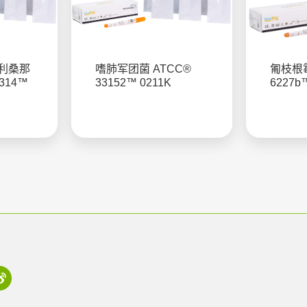
利桑那
嗜肺军团菌 ATCC®
匍枝根霉 
314™
33152™ 0211K
6227b