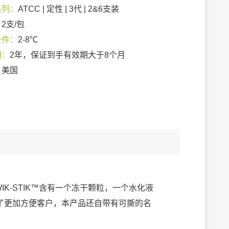
系列：
ATCC | 定性 | 3代 | 2&6支装
：
2支/包
条件：
2-8℃
期：
2年，保证到手有效期大于8个月
：
美国
IK-STIK™含有一个冻干颗粒，一个水化液
了更加方便客户，本产品还自带有可撕的名