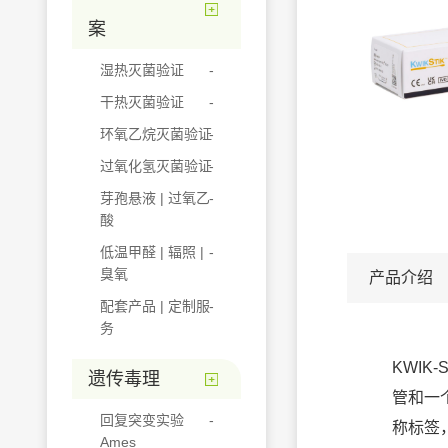
案
湿热灭菌验证
干热灭菌验证
环氧乙烷灭菌验证
过氧化氢灭菌验证
芽孢悬液 | 过氧乙
酸
低温甲醛 | 辐照 |
臭氧
产品介绍
配套产品 | 定制服
务
KWIK
遗传毒理
管和一
回复突变实验
称标签
Ames