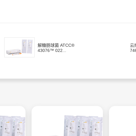
解糖肠球菌 ATCC®
云
43076™ 022...
74