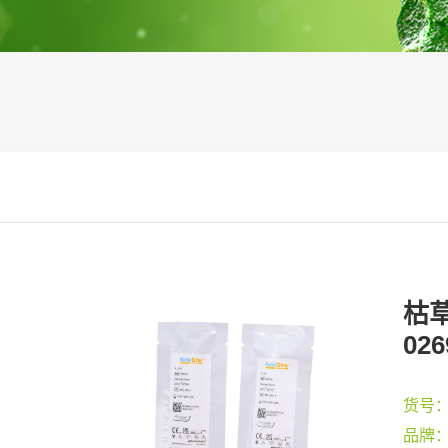
枯草
026
货号
品牌