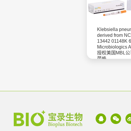
Klebsiella pne
derived from N
13442 01148K
Microbiologics
授权美国MBL
菌株