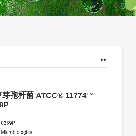
芽孢杆菌 ATCC® 11774™
9P
：
0269P
：
Microbiologics