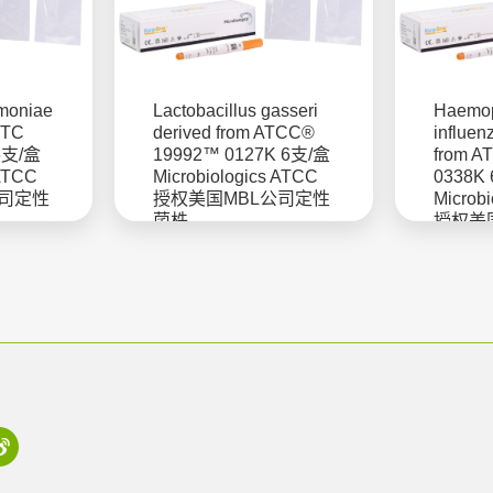
umoniae
Lactobacillus gasseri
Haemop
CTC
derived from ATCC®
influen
 6支/盒
19992™ 0127K 6支/盒
from 
 ATCC
Microbiologics ATCC
0338K
公司定性
授权美国MBL公司定性
Microb
菌株
授权美
菌株