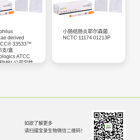
hilus
小肠结肠炎耶尔森菌
zae derived
NCTC 11174 01213P
ATCC® 33533™
 6支/盒
iologics ATCC
国MBL公司定性
如欲了解更多
请扫描宝录生物微信二维码！