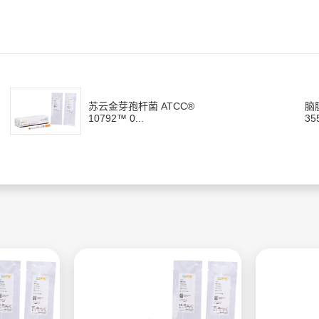
苏云金芽孢杆菌 ATCC®
脑
10792™ 0...
35