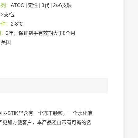
系列：
ATCC | 定性 | 3代 | 2&6支装
：
2支/包
条件：
2-8℃
期：
2年，保证到手有效期大于8个月
：
美国
IK-STIK™含有一个冻干颗粒，一个水化液
了更加方便客户，本产品还自带有可撕的名