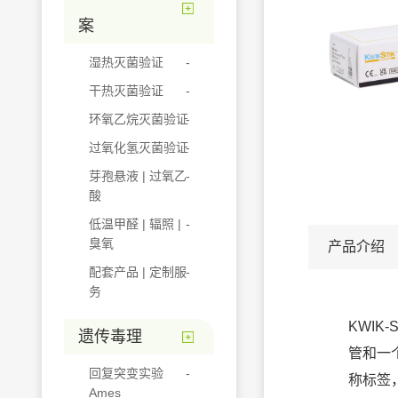
案
湿热灭菌验证
干热灭菌验证
环氧乙烷灭菌验证
过氧化氢灭菌验证
芽孢悬液 | 过氧乙
酸
低温甲醛 | 辐照 |
臭氧
产品介绍
配套产品 | 定制服
务
KWIK
遗传毒理
管和一
回复突变实验
称标签
Ames