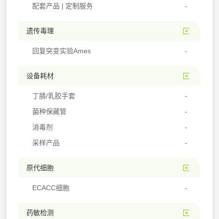
配套产品 | 定制服务
遗传毒理
回复突变实验Ames
设备耗材
丁腈/乳胶手套
菌种保藏管
消毒剂
采样产品
原代细胞
ECACC细胞
药敏检测