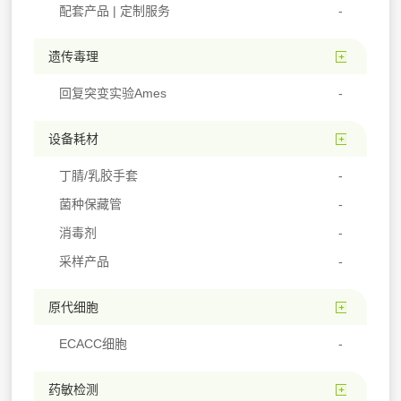
配套产品 | 定制服务
遗传毒理
回复突变实验Ames
设备耗材
丁腈/乳胶手套
菌种保藏管
消毒剂
采样产品
原代细胞
ECACC细胞
药敏检测