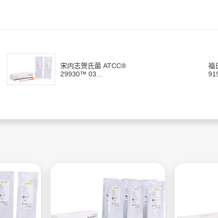
宋内志贺氏菌 ATCC®
福
29930™ 03...
91