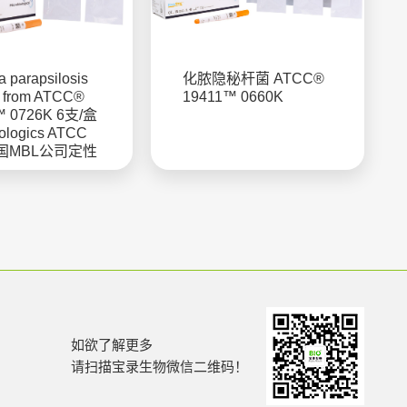
 parapsilosis
化脓隐秘杆菌 ATCC®
d from ATCC®
19411™ 0660K
™ 0726K 6支/盒
iologics ATCC
国MBL公司定性
如欲了解更多
请扫描宝录生物微信二维码！