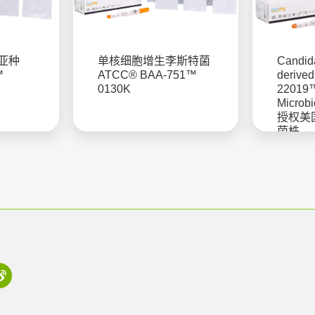
亚种
单核细胞增生李斯特菌
Candida
™
ATCC® BAA-751™
derive
0130K
22019
Microb
授权美
菌株