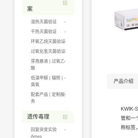
案
湿热灭菌验证
干热灭菌验证
环氧乙烷灭菌验证
过氧化氢灭菌验证
芽孢悬液 | 过氧乙
酸
低温甲醛 | 辐照 |
产品介绍
臭氧
配套产品 | 定制服
务
KWIK
遗传毒理
管和一
称标签
回复突变实验
Ames