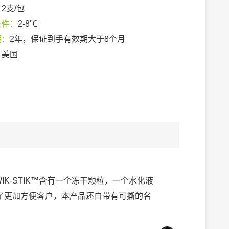
：
2支/包
条件：
2-8℃
期：
2年，保证到手有效期大于8个月
：
美国
IK-STIK™含有一个冻干颗粒，一个水化液
了更加方便客户，本产品还自带有可撕的名