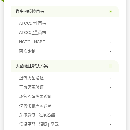
微生物质控菌株
ATCC定性菌株
ATCC定量菌株
NCTC | NCPF
菌株定制
灭菌验证解决方案
湿热灭菌验证
干热灭菌验证
环氧乙烷灭菌验证
过氧化氢灭菌验证
芽孢悬液 | 过氧乙酸
低温甲醛 | 辐照 | 臭氧