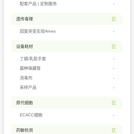
配套产品 | 定制服务
遗传毒理
回复突变实验Ames
设备耗材
丁腈/乳胶手套
菌种保藏管
消毒剂
采样产品
原代细胞
ECACC细胞
药敏检测