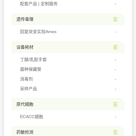
配套产品 | 定制服务
遗传毒理
回复突变实验Ames
设备耗材
丁腈/乳胶手套
菌种保藏管
消毒剂
采样产品
原代细胞
ECACC细胞
药敏检测