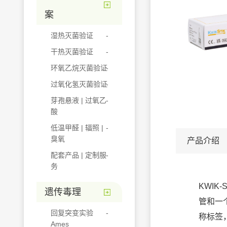
案
湿热灭菌验证
干热灭菌验证
环氧乙烷灭菌验证
过氧化氢灭菌验证
芽孢悬液 | 过氧乙
酸
低温甲醛 | 辐照 |
臭氧
产品介绍
配套产品 | 定制服
务
KWIK
遗传毒理
管和一
回复突变实验
称标签
Ames