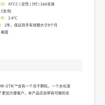
系列：
ATCC | 定性 | 3代 | 2&6支装
：
2支/包
条件：
2-8℃
期：
2年，保证到手有效期大于8个月
：
美国
IK-STIK™含有一个冻干颗粒，一个水化液
了更加方便客户，本产品还自带有可撕的名