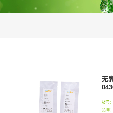
无乳
043
货号
品牌