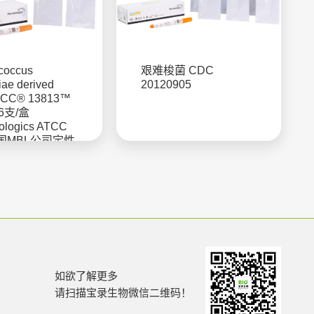
ococcus
艰难梭菌 CDC
iae derived
20120905
ATCC® 13813™
 6支/盒
iologics ATCC
国MBL公司定性
如欲了解更多
请扫描宝录生物微信二维码！