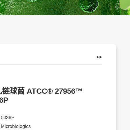
链球菌 ATCC® 27956™
6P
：
0436P
：
Microbiologics