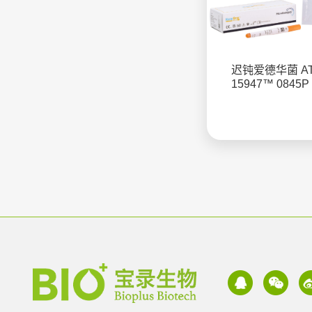
迟钝爱德华菌 A
15947™ 0845P