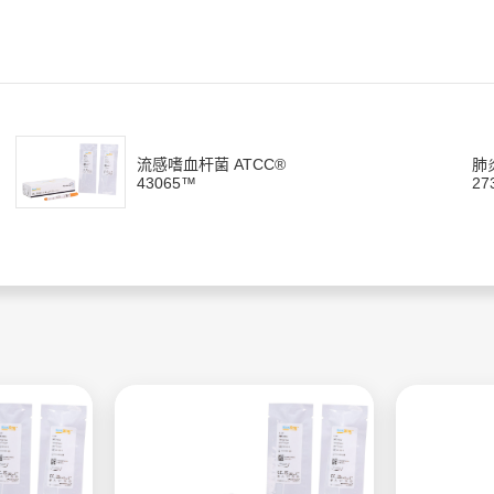
流感嗜血杆菌 ATCC®
肺
43065™
27