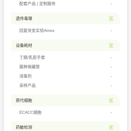
配套产品 | 定制服务
遗传毒理
回复突变实验Ames
设备耗材
丁腈/乳胶手套
菌种保藏管
消毒剂
采样产品
原代细胞
ECACC细胞
药敏检测