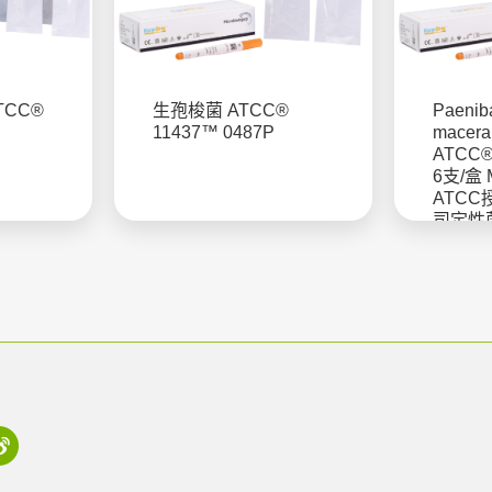
TCC®
生孢梭菌 ATCC®
Paeniba
11437™ 0487P
maceran
ATCC®
6支/盒 M
ATCC
司定性