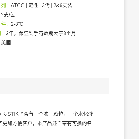
系列：
ATCC | 定性 | 3代 | 2&6支装
：
2支/包
条件：
2-8℃
期：
2年，保证到手有效期大于8个月
：
美国
IK-STIK™含有一个冻干颗粒，一个水化液
了更加方便客户，本产品还自带有可撕的名