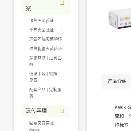
案
湿热灭菌验证
干热灭菌验证
环氧乙烷灭菌验证
过氧化氢灭菌验证
芽孢悬液 | 过氧乙
酸
低温甲醛 | 辐照 |
臭氧
产品介绍
配套产品 | 定制服
务
KWIK
遗传毒理
管和一
回复突变实验
称标签
Ames