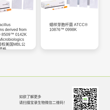
cillus
蜡样芽胞杆菌 ATCC®
s derived from
10876™ 0998K
 8509™ 0142K
icrobiologics
授权美国MBL公
菌株
如欲了解更多
请扫描宝录生物微信二维码！