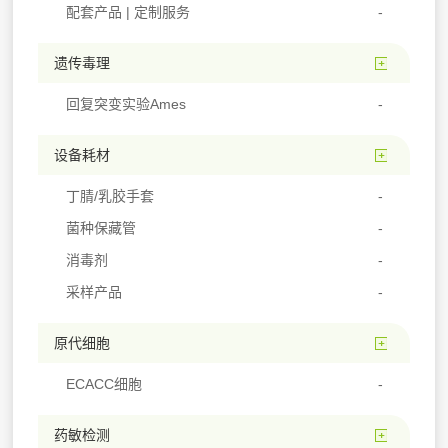
配套产品 | 定制服务
遗传毒理
回复突变实验Ames
设备耗材
丁腈/乳胶手套
菌种保藏管
消毒剂
采样产品
原代细胞
ECACC细胞
药敏检测