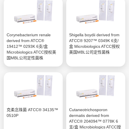
Corynebacterium renale
Shigella boydii derived from
derived from ATCC®
ATCC® 9207™ 0349K 6支/
19412™ 0293K 6支/盒
盒 Microbiologics ATCC授权
Microbiologics ATCC授权美
美国MBL公司定性菌株
国MBL公司定性菌株
克柔念珠菌 ATCC® 34135™
Cutaneotrichosporon
0510P
dermatis derived from
ATCC® 204094™ 0778K 6
支/盒 Microbiologics ATCC授