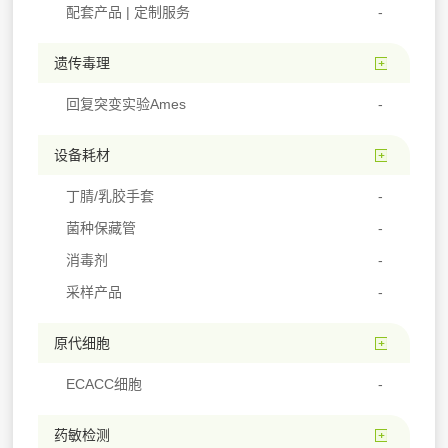
配套产品 | 定制服务
遗传毒理
回复突变实验Ames
设备耗材
丁腈/乳胶手套
菌种保藏管
消毒剂
采样产品
原代细胞
ECACC细胞
药敏检测