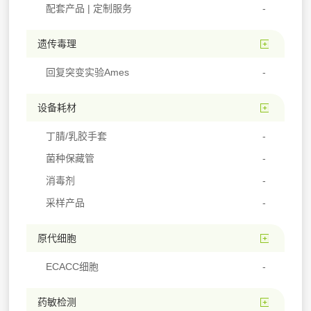
配套产品 | 定制服务
遗传毒理
回复突变实验Ames
设备耗材
丁腈/乳胶手套
菌种保藏管
消毒剂
采样产品
原代细胞
ECACC细胞
药敏检测