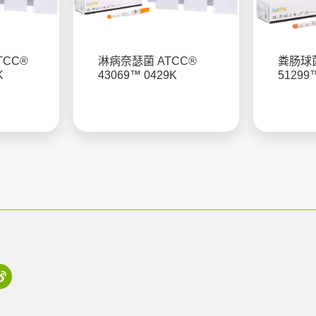
TCC®
淋病奈瑟菌 ATCC®
粪肠球菌
K
43069™ 0429K
51299