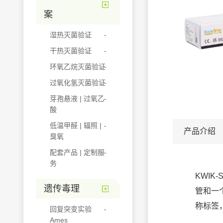
案
湿热灭菌验证
干热灭菌验证
环氧乙烷灭菌验证
过氧化氢灭菌验证
芽孢悬液 | 过氧乙
酸
低温甲醛 | 辐照 |
产品介绍
臭氧
配套产品 | 定制服
务
KWIK
遗传毒理
管和一
称标签
回复突变实验
Ames