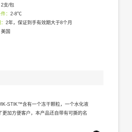
：
2支/包
条件：
2-8℃
期：
2年，保证到手有效期大于8个月
：
美国
IK-STIK™含有一个冻干颗粒，一个水化液
了更加方便客户，本产品还自带有可撕的名