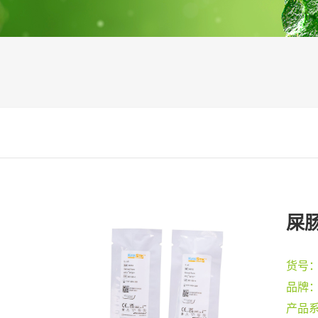
屎肠
货号
品牌
产品