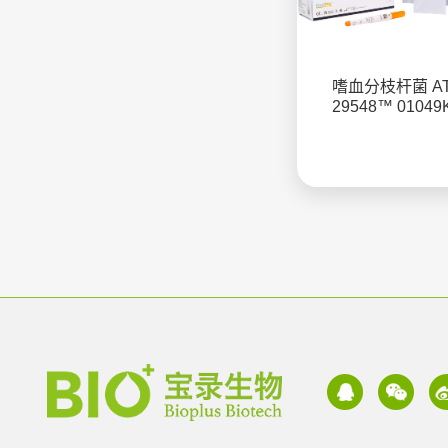
嗜血分枝杆菌 A
29548™ 01049