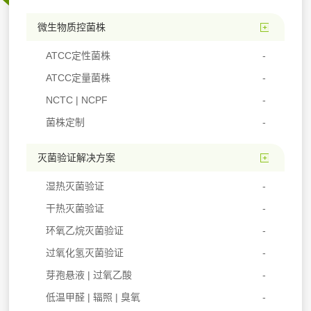
微生物质控菌株
ATCC定性菌株
ATCC定量菌株
NCTC | NCPF
菌株定制
灭菌验证解决方案
湿热灭菌验证
干热灭菌验证
环氧乙烷灭菌验证
过氧化氢灭菌验证
芽孢悬液 | 过氧乙酸
低温甲醛 | 辐照 | 臭氧