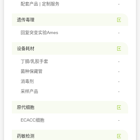
配套产品 | 定制服务
遗传毒理
回复突变实验Ames
设备耗材
丁腈/乳胶手套
菌种保藏管
消毒剂
采样产品
原代细胞
ECACC细胞
药敏检测