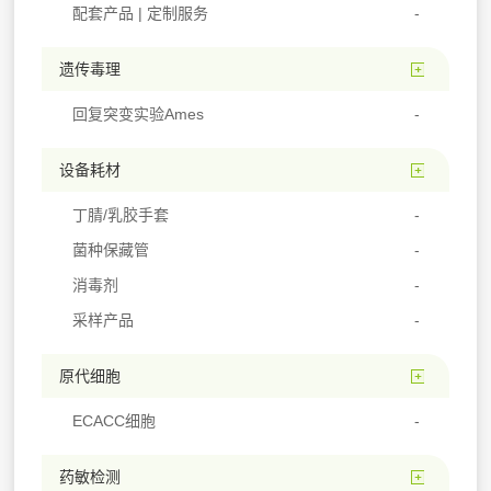
配套产品 | 定制服务
遗传毒理
回复突变实验Ames
设备耗材
丁腈/乳胶手套
菌种保藏管
消毒剂
采样产品
原代细胞
ECACC细胞
药敏检测