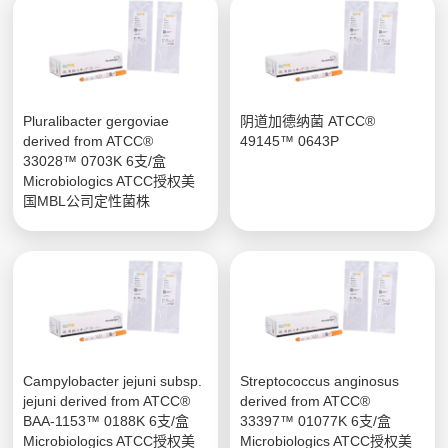
Pluralibacter gergoviae
阴道加德纳菌 ATCC®
derived from ATCC®
49145™ 0643P
33028™ 0703K 6支/盒
Microbiologics ATCC授权美
国MBL公司定性菌株
Campylobacter jejuni subsp.
Streptococcus anginosus
jejuni derived from ATCC®
derived from ATCC®
BAA-1153™ 0188K 6支/盒
33397™ 01077K 6支/盒
Microbiologics ATCC授权美
Microbiologics ATCC授权美