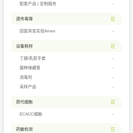
配套产品 | 定制服务
遗传毒理
回复突变实验Ames
设备耗材
丁腈/乳胶手套
菌种保藏管
消毒剂
采样产品
原代细胞
ECACC细胞
药敏检测