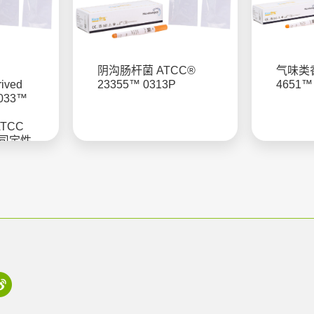
阴沟肠杆菌 ATCC®
气味类香
rived
23355™ 0313P
4651™
6033™
 ATCC
公司定性