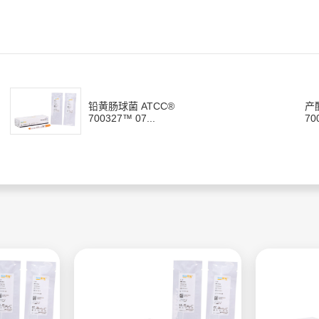
铅黄肠球菌 ATCC®
产
700327™ 07...
70