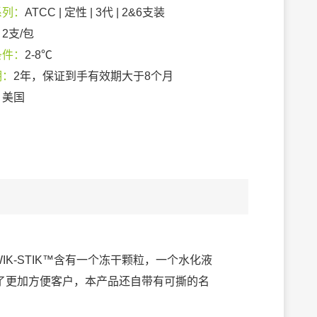
系列：
ATCC | 定性 | 3代 | 2&6支装
：
2支/包
条件：
2-8℃
期：
2年，保证到手有效期大于8个月
：
美国
IK-STIK™含有一个冻干颗粒，一个水化液
了更加方便客户，本产品还自带有可撕的名