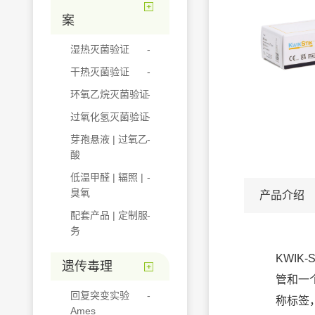
案
湿热灭菌验证
干热灭菌验证
环氧乙烷灭菌验证
过氧化氢灭菌验证
芽孢悬液 | 过氧乙
酸
低温甲醛 | 辐照 |
臭氧
产品介绍
配套产品 | 定制服
务
KWIK
遗传毒理
管和一
回复突变实验
称标签
Ames