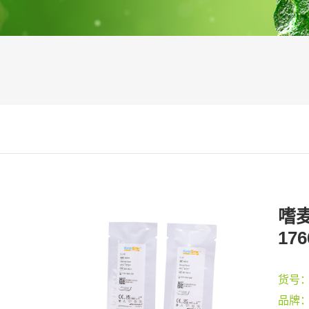
嗜麦
176
货号
品牌