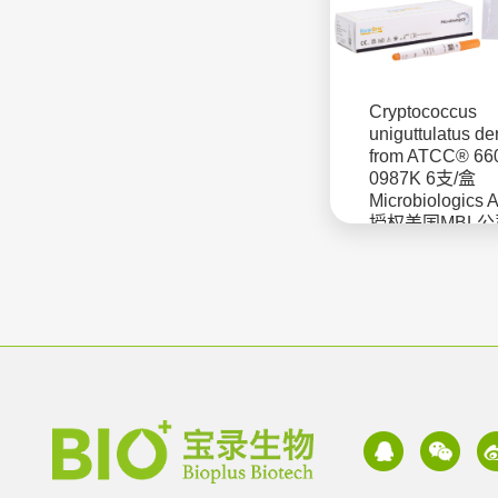
Cryptococcus
uniguttulatus de
from ATCC® 6
0987K 6支/盒
Microbiologics
授权美国MBL
菌株