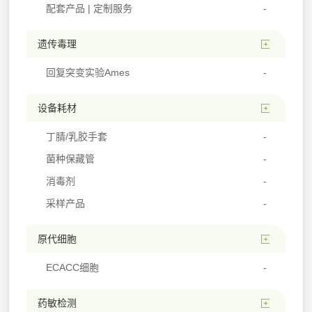
配套产品 | 定制服务
遗传毒理
回复突变实验Ames
设备耗材
丁腈/乳胶手套
菌种保藏管
消毒剂
采样产品
原代细胞
ECACC细胞
药敏检测