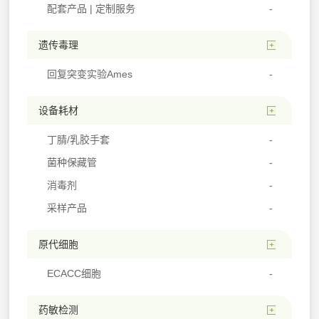
配套产品 | 定制服务
遗传毒理
回复突变实验Ames
设备耗材
丁腈/乳胶手套
菌种保藏管
消毒剂
采样产品
原代细胞
ECACC细胞
药敏检测