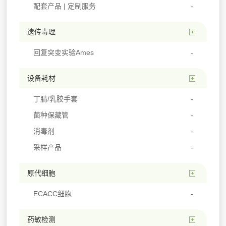
配套产品 | 定制服务
遗传毒理
回复突变实验Ames
设备耗材
丁腈/乳胶手套
菌种保藏管
消毒剂
采样产品
原代细胞
ECACC细胞
药敏检测