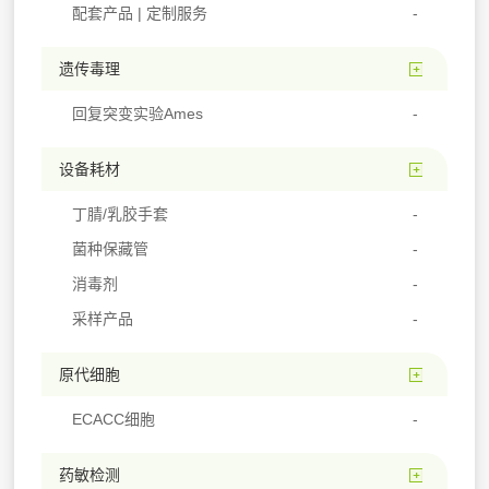
配套产品 | 定制服务
遗传毒理
回复突变实验Ames
设备耗材
丁腈/乳胶手套
菌种保藏管
消毒剂
采样产品
原代细胞
ECACC细胞
药敏检测