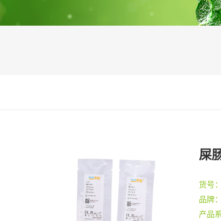
屎肠
货号
品牌
产品