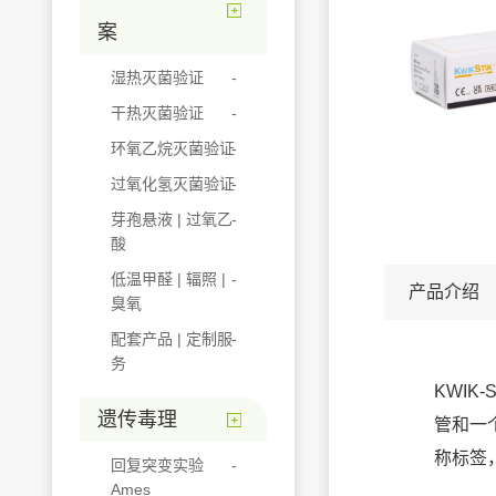
案
湿热灭菌验证
干热灭菌验证
环氧乙烷灭菌验证
过氧化氢灭菌验证
芽孢悬液 | 过氧乙
酸
低温甲醛 | 辐照 |
产品介绍
臭氧
配套产品 | 定制服
务
KWIK
遗传毒理
管和一
称标签
回复突变实验
Ames