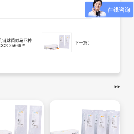
乳链球菌似马亚种
下一篇：
CC® 35666™...