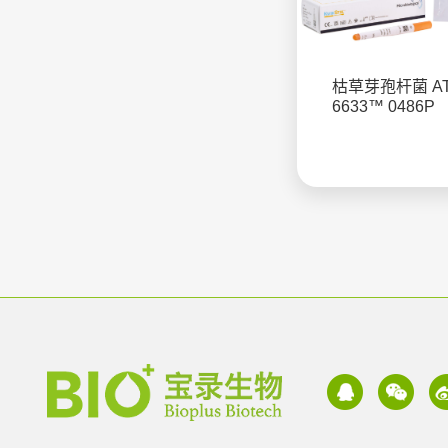
枯草芽孢杆菌 A
6633™ 0486P