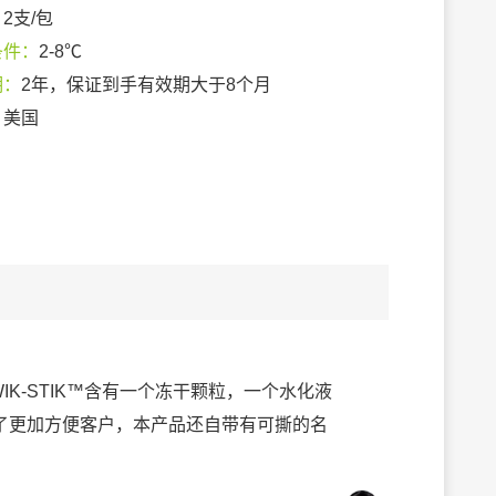
：
2支/包
条件：
2-8℃
期：
2年，保证到手有效期大于8个月
：
美国
IK-STIK™含有一个冻干颗粒，一个水化液
了更加方便客户，本产品还自带有可撕的名