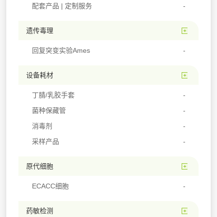
配套产品 | 定制服务
遗传毒理
回复突变实验Ames
设备耗材
丁腈/乳胶手套
菌种保藏管
消毒剂
采样产品
原代细胞
ECACC细胞
药敏检测