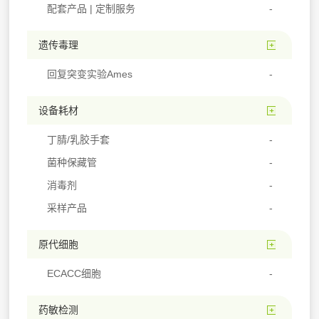
配套产品 | 定制服务
遗传毒理
回复突变实验Ames
设备耗材
丁腈/乳胶手套
菌种保藏管
消毒剂
采样产品
原代细胞
ECACC细胞
药敏检测