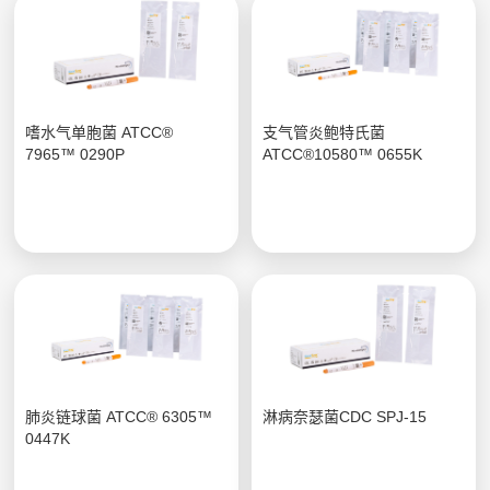
嗜水气单胞菌 ATCC®
支气管炎鲍特氏菌
7965™ 0290P
ATCC®10580™ 0655K
肺炎链球菌 ATCC® 6305™
淋病奈瑟菌CDC SPJ-15
0447K