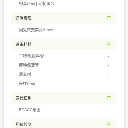
配套产品 | 定制服务
遗传毒理
回复突变实验Ames
设备耗材
丁腈/乳胶手套
菌种保藏管
消毒剂
采样产品
原代细胞
ECACC细胞
药敏检测