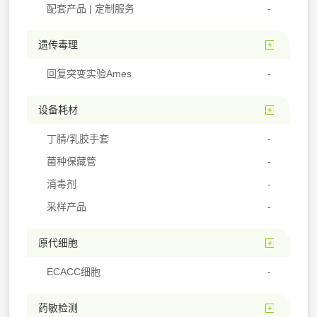
配套产品 | 定制服务
遗传毒理
回复突变实验Ames
设备耗材
丁腈/乳胶手套
菌种保藏管
消毒剂
采样产品
原代细胞
ECACC细胞
药敏检测