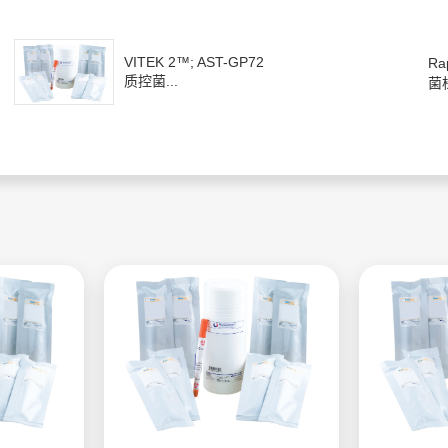
VITEK 2™; AST-GP72
Ra
质控菌...
菌株