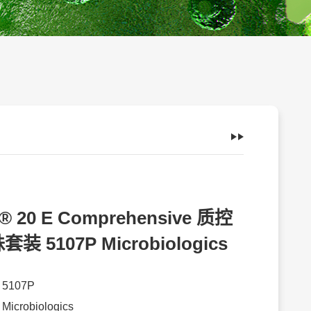
® 20 E Comprehensive 质控
装 5107P Microbiologics
：
5107P
：
Microbiologics