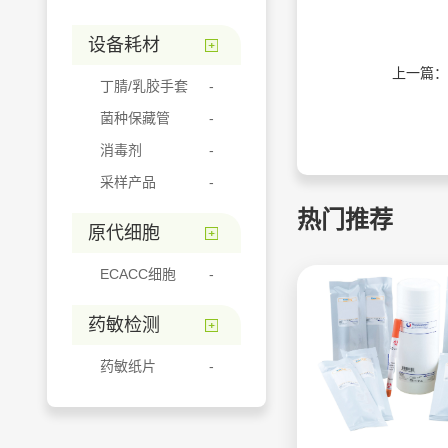
设备耗材
上一篇：
丁腈/乳胶手套
菌种保藏管
消毒剂
采样产品
热门推荐
原代细胞
ECACC细胞
药敏检测
药敏纸片