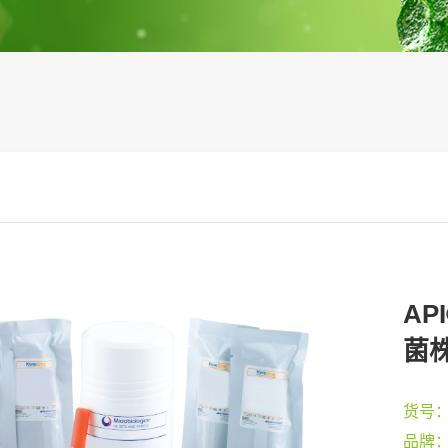
API
菌株套
货号
品牌