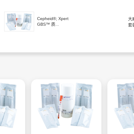
Cepheid®; Xpert
大
GBS™ 质...
套装