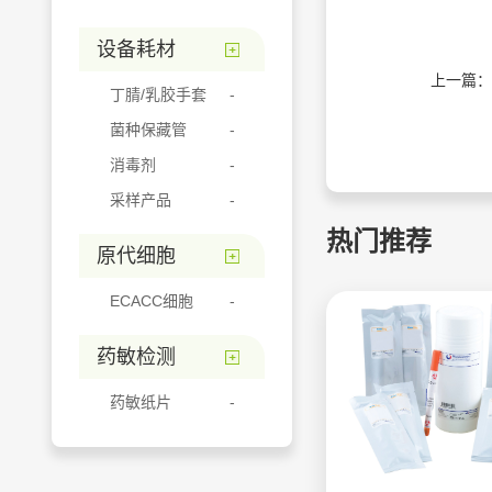
设备耗材
上一篇：
丁腈/乳胶手套
菌种保藏管
消毒剂
采样产品
热门推荐
原代细胞
ECACC细胞
药敏检测
药敏纸片