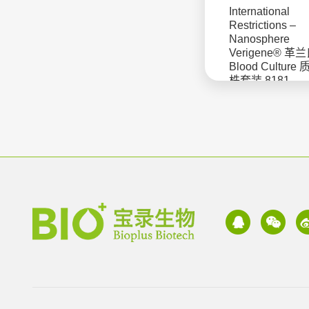
International
Restrictions –
Nanosphere
Verigene® 
Blood Culture
株套装 8181
Microbiologics